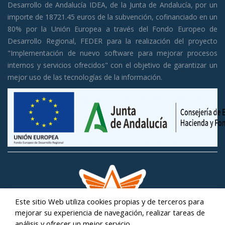
Desarrollo de Andalucía IDEA, de la Junta de Andalucía, por un
importe de 18721.45 euros de la subvención, cofinanciado en un
80% por la Unión Europea a través del Fondo Europeo de
Desarrollo Regional, FEDER para la realización del proyecto
"Implementación de nuevo software para mejorar procesos
internos y servicios ofrecidos" con el objetivo de garantizar un
mejor uso de las tecnologías de la información.
Este sitio Web utiliza cookies propias y de terceros para
mejorar su experiencia de navegación, realizar tareas de
análisis y ofrecer un mejor servicio.