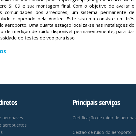
tero SH09 e sua montagem final. Com o objetivo de avaliar o
s comunidades dos arredores, um sistema permanente de
alado e operado pela Anotec. Este sistema consiste em três
 do aeroporto. Uma quarta estação localiza-se nas instalações do
ão de medição de ruído disponível permanentemente, para dar
sidade de testes de voo para isso.
TOS
diretos
Principais serviços
e aeronaves
Certificação de ruído de aerona
e aeropuertos
es
Gestão de ruído do aeroporto