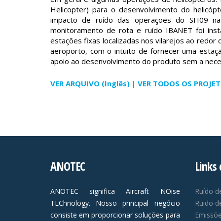
Helicopter) para o desenvolvimento do helicóp
impacto de ruído das operações do SH09 na
monitoramento de rota e ruído IBANET foi inst
estações fixas localizadas nos vilarejos ao redor
aeroporto, com o intuito de fornecer uma estaç
apoio ao desenvolvimento do produto sem a neces
VER ARQUIVO (Inglês)
| VER TODOS OS PROJE
ANOTEC
Links 
ANOTEC significa Aircraft NOise
Ruído d
TEChnology. Nosso principal negócio
Ruido d
consiste em proporcionar soluções para
Emissõ