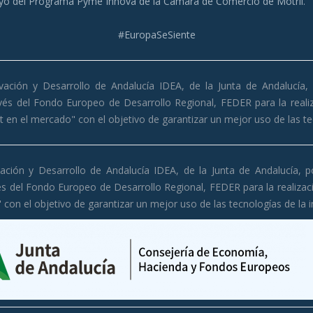
poyo del Programa Pyme Innova de la Cámara de Comercio de Motril.
#EuropaSeSiente
vación y Desarrollo de Andalucía IDEA, de la Junta de Andalucía
vés del Fondo Europeo de Desarrollo Regio
nal, FEDER para la real
et en el mercado" con el objetivo de garantizar un mejor uso de las t
vación y Desarrollo de Andalucía IDEA, de la Junta de Andalucía, 
és del Fondo Europeo de Desarrollo Regional, FEDER para la realiza
 con el objetivo de garantizar un mejor uso de las tecnologías de la 