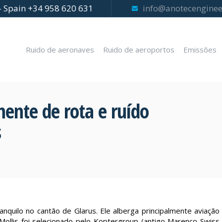
- Spain +34 958 620 631
info@anotecenginee
Ruido de aeronaves
Ruido de aeroportos
Emissões
nte de rota e ruído
s
nquilo no cantão de Glarus. Ele alberga principalmente aviação
Mollis foi selecionado pelo Koptergroup (antigo Marenco Swiss