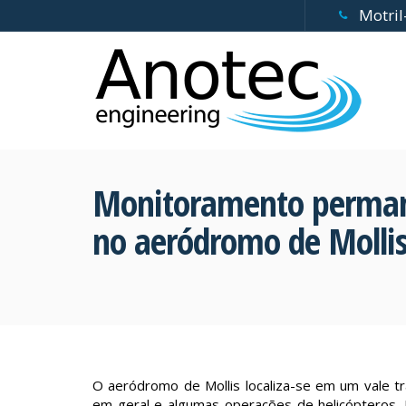
Motril
Monitoramento permane
no aeródromo de Molli
O aeródromo de Mollis localiza-se em um vale tra
em geral e algumas operações de helicópteros. 