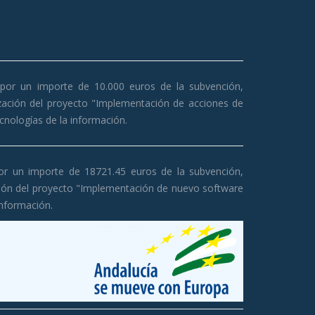
, por un importe de 10.000 euros de la subvención,
ización del proyecto "Implementación de acciones de
ecnologías de la información.
por un importe de 18721.45 euros de la subvención,
ción del proyecto "Implementación de nuevo software
información.