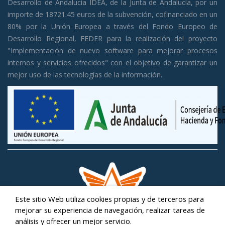
Desarrollo de Andalucía IDEA, de la Junta de Andalucía, por un
importe de 18721.45 euros de la subvención, cofinanciado en un
80% por la Unión Europea a través del Fondo Europeo de
Desarrollo Regional, FEDER para la realización del proyecto
"Implementación de nuevo software para mejorar procesos
internos y servicios ofrecidos" con el objetivo de garantizar un
mejor uso de las tecnologías de la información.
Este sitio Web utiliza cookies propias y de terceros para
mejorar su experiencia de navegación, realizar tareas de
análisis y ofrecer un mejor servicio.