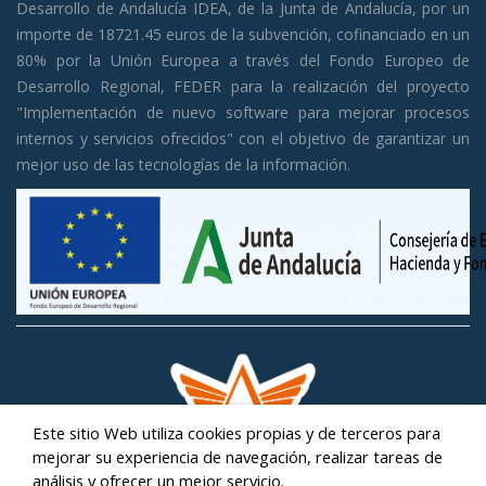
Desarrollo de Andalucía IDEA, de la Junta de Andalucía, por un
importe de 18721.45 euros de la subvención, cofinanciado en un
80% por la Unión Europea a través del Fondo Europeo de
Desarrollo Regional, FEDER para la realización del proyecto
"Implementación de nuevo software para mejorar procesos
internos y servicios ofrecidos" con el objetivo de garantizar un
mejor uso de las tecnologías de la información.
Este sitio Web utiliza cookies propias y de terceros para
mejorar su experiencia de navegación, realizar tareas de
análisis y ofrecer un mejor servicio.